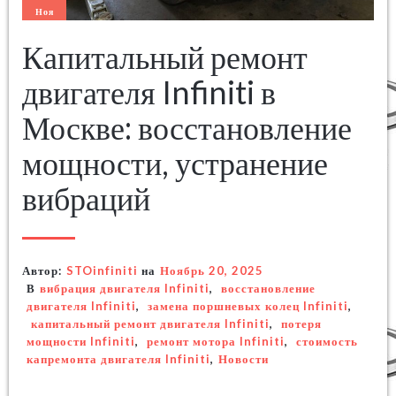
Ноя
Капитальный ремонт
двигателя Infiniti в
Москве: восстановление
мощности, устранение
вибраций
Автор:
STOinfiniti
на
Ноябрь 20, 2025
В
вибрация двигателя Infiniti
,
восстановление
двигателя Infiniti
,
замена поршневых колец Infiniti
,
капитальный ремонт двигателя Infiniti
,
потеря
мощности Infiniti
,
ремонт мотора Infiniti
,
стоимость
капремонта двигателя Infiniti
,
Новости