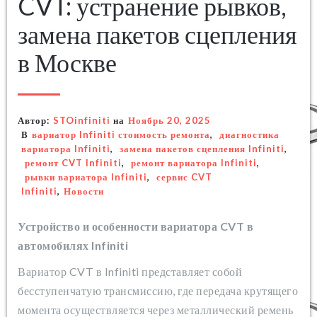
CVT: устранение рывков,
замена пакетов сцепления
в Москве
Автор:
STOinfiniti
на
Ноябрь 20, 2025
В
вариатор Infiniti стоимость ремонта
,
диагностика
вариатора Infiniti
,
замена пакетов сцепления Infiniti
,
ремонт CVT Infiniti
,
ремонт вариатора Infiniti
,
рывки вариатора Infiniti
,
сервис CVT
Infiniti
,
Новости
Устройство и особенности вариатора CVT в
автомобилях Infiniti
Вариатор CVT в Infiniti представляет собой
бесступенчатую трансмиссию, где передача крутящего
момента осуществляется через металлический ремень