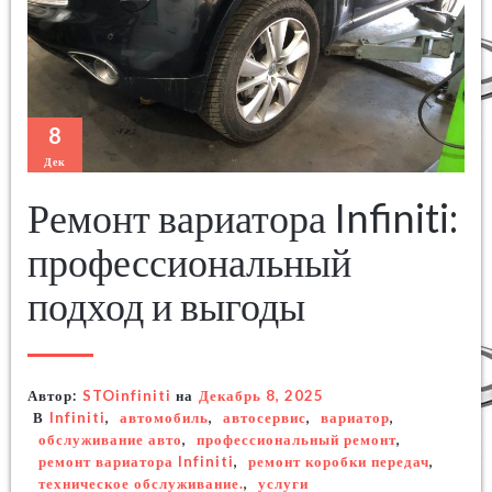
8
Дек
Ремонт вариатора Infiniti:
профессиональный
подход и выгоды
Автор:
STOinfiniti
на
Декабрь 8, 2025
В
Infiniti
,
автомобиль
,
автосервис
,
вариатор
,
обслуживание авто
,
профессиональный ремонт
,
ремонт вариатора Infiniti
,
ремонт коробки передач
,
техническое обслуживание.
,
услуги