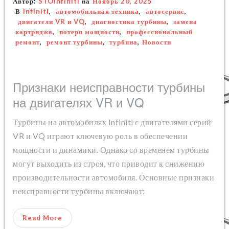
Автор:
STOinfiniti
на
Ноябрь 20, 2025
В
Infiniti
,
автомобильная техника
,
автосервис
,
двигатели VR и VQ
,
диагностика турбины
,
замена
картриджа
,
потеря мощности
,
профессиональный
ремонт
,
ремонт турбины
,
турбина
,
Новости
Признаки неисправности турбины
на двигателях VR и VQ
Турбины на автомобилях Infiniti с двигателями серий
VR и VQ играют ключевую роль в обеспечении
мощности и динамики. Однако со временем турбины
могут выходить из строя, что приводит к снижению
производительности автомобиля. Основные признаки
неисправности турбины включают:
Read More