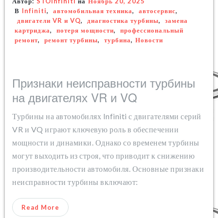
Автор:
STOinfiniti
на
Ноябрь 20, 2025
В
Infiniti
,
автомобильная техника
,
автосервис
,
двигатели VR и VQ
,
диагностика турбины
,
замена
картриджа
,
потеря мощности
,
профессиональный
ремонт
,
ремонт турбины
,
турбина
,
Новости
Признаки неисправности турбины
на двигателях VR и VQ
Турбины на автомобилях Infiniti с двигателями серий
VR и VQ играют ключевую роль в обеспечении
мощности и динамики. Однако со временем турбины
могут выходить из строя, что приводит к снижению
производительности автомобиля. Основные признаки
неисправности турбины включают:
Read More