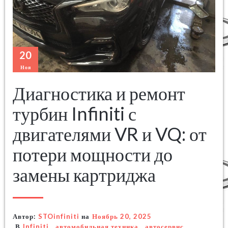
20
Ноя
Диагностика и ремонт
турбин Infiniti с
двигателями VR и VQ: от
потери мощности до
замены картриджа
Автор:
STOinfiniti
на
Ноябрь 20, 2025
В
Infiniti
,
автомобильная техника
,
автосервис
,