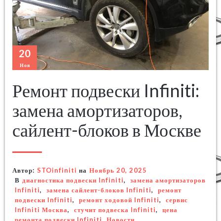
20
Ноя
Ремонт подвески Infiniti:
замена амортизаторов,
сайлент-блоков в Москве
Автор:
STOinfiniti
на
Ноябрь 20, 2025
В
диагностика подвески Infiniti
,
замена амортизаторов
Infiniti
,
замена сайлент-блоков Infiniti
,
ремонт
подвески Infiniti
,
ремонт ходовой Infiniti
,
сервис
Infiniti Москва
,
стучит подвеска Infiniti
,
цена
ремонта подвески Infiniti
,
Новости