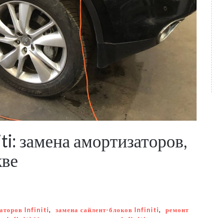
ti: замена амортизаторов,
кве
аторов Infiniti
,
замена сайлент-блоков Infiniti
,
ремонт