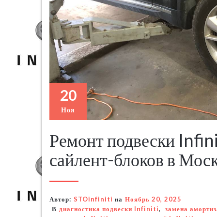
20
Ноя
Ремонт подвески Infini
сайлент-блоков в Мос
Автор:
STOinfiniti
на
Ноябрь 20, 2025
В
диагностика подвески Infiniti
,
замена амортиз