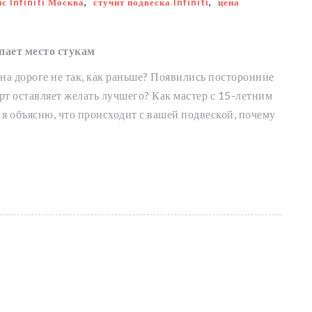
ис Infiniti Москва
,
стучит подвеска Infiniti
,
цена
упает место стукам
 на дороге не так, как раньше? Появились посторонние
рт оставляет желать лучшего? Как мастер с 15-летним
 я объясню, что происходит с вашей подвеской, почему