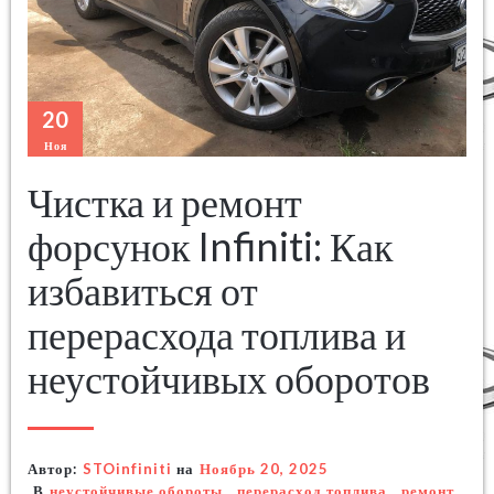
20
Ноя
Чистка и ремонт
форсунок Infiniti: Как
избавиться от
перерасхода топлива и
неустойчивых оборотов
Автор:
STOinfiniti
на
Ноябрь 20, 2025
В
неустойчивые обороты
,
перерасход топлива
,
ремонт