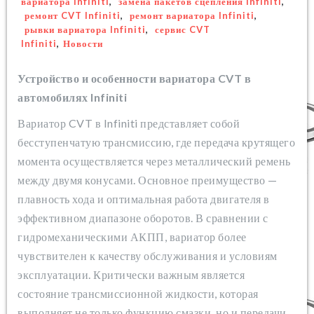
вариатора Infiniti
,
замена пакетов сцепления Infiniti
,
ремонт CVT Infiniti
,
ремонт вариатора Infiniti
,
рывки вариатора Infiniti
,
сервис CVT
Infiniti
,
Новости
Устройство и особенности вариатора CVT в
автомобилях Infiniti
Вариатор CVT в Infiniti представляет собой
бесступенчатую трансмиссию, где передача крутящего
момента осуществляется через металлический ремень
между двумя конусами. Основное преимущество —
плавность хода и оптимальная работа двигателя в
эффективном диапазоне оборотов. В сравнении с
гидромеханическими АКПП, вариатор более
чувствителен к качеству обслуживания и условиям
эксплуатации. Критически важным является
состояние трансмиссионной жидкости, которая
выполняет не только функцию смазки, но и передачи