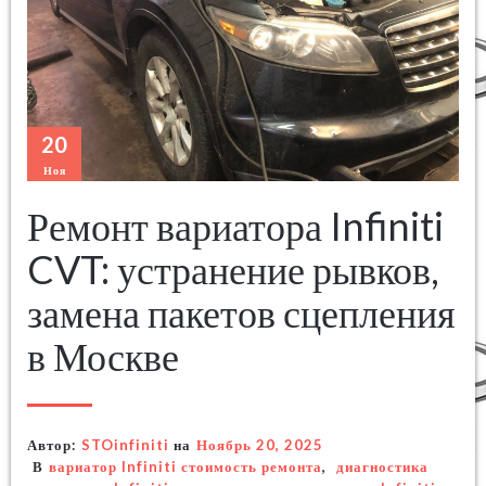
20
Ноя
Ремонт вариатора Infiniti
CVT: устранение рывков,
замена пакетов сцепления
в Москве
Автор:
STOinfiniti
на
Ноябрь 20, 2025
В
вариатор Infiniti стоимость ремонта
,
диагностика