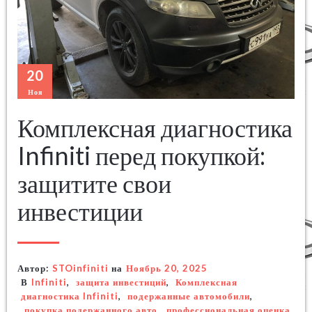
20
Ноя
Комплексная диагностика
Infiniti перед покупкой:
защитите свои
инвестиции
Автор:
STOinfiniti
на
Ноябрь 20, 2025
В
Infiniti
,
защита инвестиций
,
Комплексная
диагностика Infiniti
,
подержанные автомобили
,
покупка подержанного авто
,
профессиональная оценка