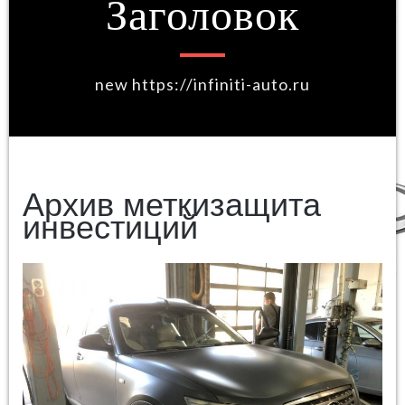
Заголовок
new https://infiniti-auto.ru
Архив меткизащита
инвестиций