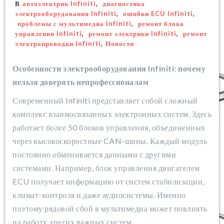
В
автоэлектрик Infiniti
,
диагностика
электрооборудования Infiniti
,
ошибки ECU Infiniti
,
проблемы с мультимедиа Infiniti
,
ремонт блока
управления Infiniti
,
ремонт электрики Infiniti
,
ремонт
электропроводки Infiniti
,
Новости
Особенности электрооборудования Infiniti: почему
нельзя доверять непрофессионалам
Современный Infiniti представляет собой сложный
комплекс взаимосвязанных электронных систем. Здесь
работает более 50 блоков управления, объединенных
через высокоскоростные CAN-шины. Каждый модуль
постоянно обменивается данными с другими
системами. Например, блок управления двигателем
ECU получает информацию от систем стабилизации,
климат-контроля и даже аудиосистемы. Именно
поэтому рядовой сбой в мультимедиа может повлиять
на работу других важных систем.