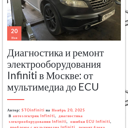
20
Ноя
Диагностика и ремонт
электрооборудования
Infiniti в Москве: от
мультимедиа до ECU
Автор:
STOinfiniti
на
Ноябрь 20, 2025
В
автоэлектрик Infiniti
,
диагностика
электрооборудования Infiniti
,
ошибки ECU Infiniti
,
проблемы с мультимедиа Infiniti
,
ремонт блока