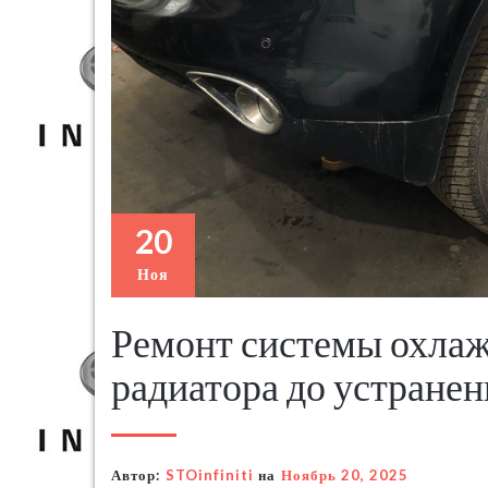
20
Ноя
Ремонт системы охлажд
радиатора до устране
Автор:
STOinfiniti
на
Ноябрь 20, 2025