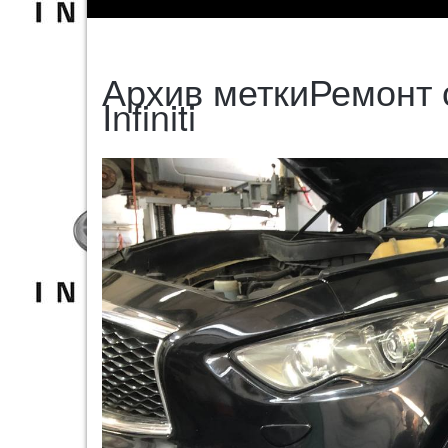
Архив меткиРемонт
Infiniti