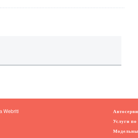
ка
Webriti
Автосервис
Услуги по 
Модельный