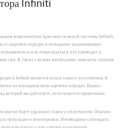
ора Infiniti
ажным компонентом трансмиссионной системы Infiniti.
ла из коробки передач и попадание загрязняющих
 изнашиваться или повреждаться, что приводит к
иссии. В таких случаях необходимо заменить сальник
дач в Infiniti является поиск самого уплотнения. В
ожено на выходном валу коробки передач. Важно
 над которой вы работаете, используется правильное
им шагом будет удаление старого уплотнения. Обычно
 или небольшого монтировки. Необходимо соблюдать
 вала или корпуса при снятии уплотнения.