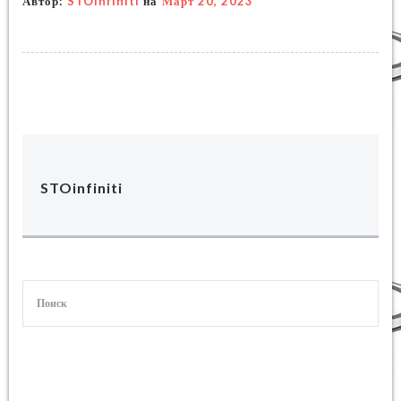
Автор:
STOinfiniti
на
Март 20, 2023
STOinfiniti