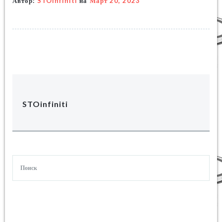
Автор:
STOinfiniti
на
Март 20, 2023
STOinfiniti