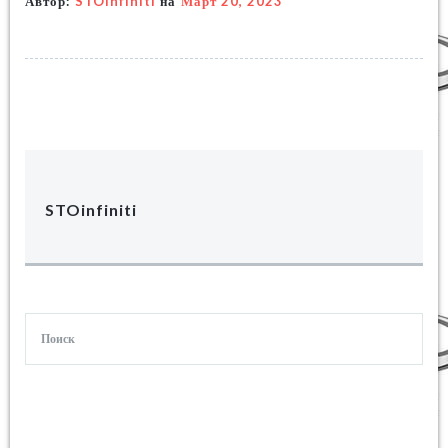
Автор:
STOinfiniti
на
Март 20, 2023
STOinfiniti